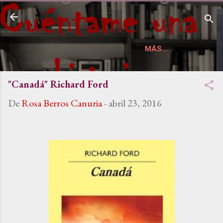
Ir al contenido principal
Cuéntame una historia
Páginas
MÁS…
"Canadá" Richard Ford
De
Rosa Berros Canuria
-
abril 23, 2016