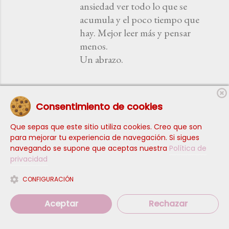
ansiedad ver todo lo que se
acumula y el poco tiempo que
hay. Mejor leer más y pensar
menos.
Un abrazo.
RESPONDER
Consentimiento de cookies
Lorena Álvarez González
Que sepas que este sitio utiliza cookies. Creo que son
24 de abril de 2016 a las 14:30
para mejorar tu experiencia de navegación. Si sigues
navegando se supone que aceptas nuestra
Política de
Me gusta lo que cuentas. No he leído
privacidad
nada del autor y además Anagrama es
una de mis editoriales favoritas, así que
CONFIGURACIÓN
me lo apunto.
Besos
Aceptar
Rechazar
Rosa Berros Canuria