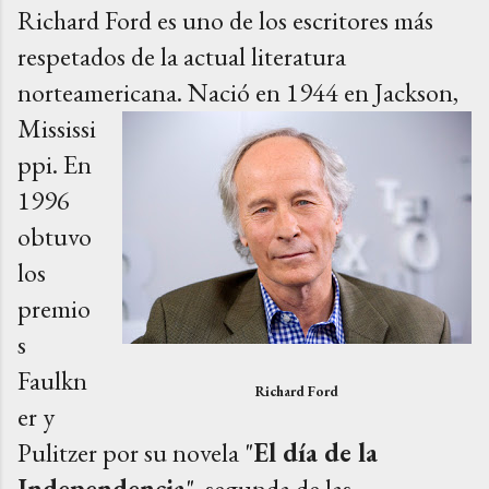
Richard Ford es uno de los escritores más
respetados de la actual literatura
norteamericana.
Nació en 1944 en Jackson,
Mississi
ppi.
En
1996
obtuvo
los
premio
s
Faulkn
Richard Ford
er y
Pulitzer por su novela "
El día de la
Independencia
", segunda de las