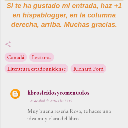
Si te ha gustado mi entrada,
haz +1
en hispablogger, en la columna
derecha, arriba. Muchas gracias.
Canadá
Lecturas
Literatura estadounidense
Richard Ford
librosleídosycomentados
C
23 de abril de 2016 a las 13:19
o
Muy buena reseña Rosa, te haces una
m
idea muy clara del libro..
e
n