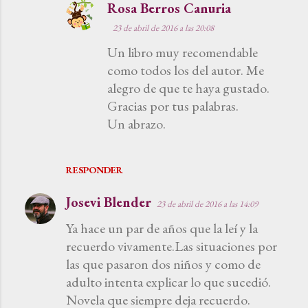
Rosa Berros Canuria
t
23 de abril de 2016 a las 20:08
a
Un libro muy recomendable
r
como todos los del autor. Me
i
alegro de que te haya gustado.
o
Gracias por tus palabras.
s
Un abrazo.
RESPONDER
Josevi Blender
23 de abril de 2016 a las 14:09
Ya hace un par de años que la leí y la
recuerdo vivamente.Las situaciones por
las que pasaron dos niños y como de
adulto intenta explicar lo que sucedió.
Novela que siempre deja recuerdo.